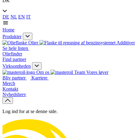
DK
DE
NL
EN
IT
Home
Produkter
Olier
Additiver
Se hele listen
Oliefinder
Find partner
Virksomheden
Om os
Vores løver
Bliv partner
Karriere
Merch
Kontakt
Nyhedsbrev
Log ind for at se denne side.