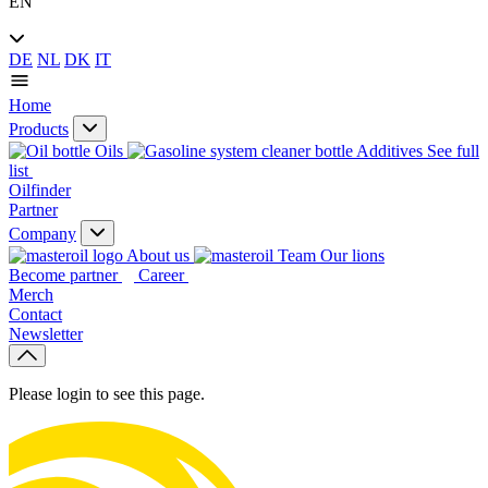
EN
DE
NL
DK
IT
Home
Products
Oils
Additives
See full
list
Oilfinder
Partner
Company
About us
Our lions
Become partner
Career
Merch
Contact
Newsletter
Please login to see this page.