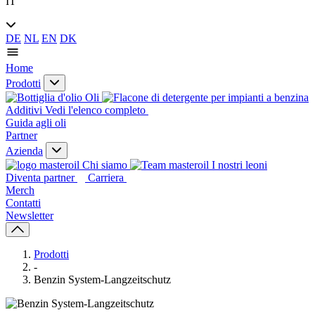
IT
DE
NL
EN
DK
Home
Prodotti
Oli
Additivi
Vedi l'elenco completo
Guida agli oli
Partner
Azienda
Chi siamo
I nostri leoni
Diventa partner
Carriera
Merch
Contatti
Newsletter
Prodotti
-
Benzin System-Langzeitschutz