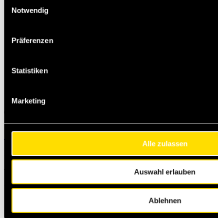
Einwilligungsauswahl
Notwendig
Präferenzen
Statistiken
Marketing
+49 231 444 247 65
Michael.Jann@masteroil.com
Alle zulassen
Modulo di contatto
Auswahl erlauben
Utilizza il modulo di contatto per inviarci un messaggio
Ablehnen
Stai cercando un prodotto specifico?