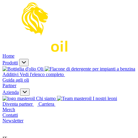
Home
Prodotti
Oli
Additivi
Vedi l'elenco completo
Guida agli oli
Partner
Azienda
Chi siamo
I nostri leoni
Diventa partner
Carriera
Merch
Contatti
Newsletter