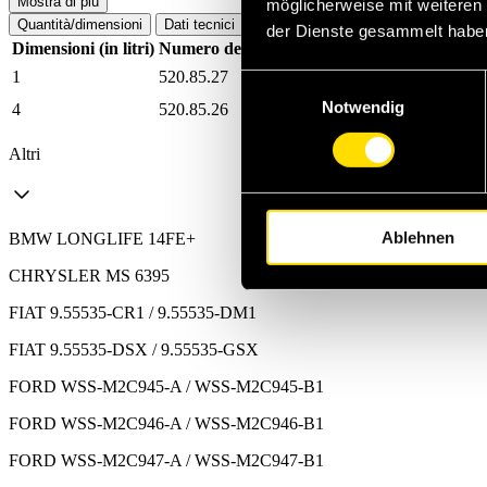
Mostra di più
möglicherweise mit weiteren
Quantità/dimensioni
Dati tecnici
der Dienste gesammelt habe
Dimensioni (in litri)
Numero dell'articolo WM
Numero di articol
1
520.85.27
0060020020010
Einwilligungsauswahl
Notwendig
4
520.85.26
0060020020040
Altri
Ablehnen
BMW LONGLIFE 14FE+
CHRYSLER MS 6395
FIAT 9.55535-CR1 / 9.55535-DM1
FIAT 9.55535-DSX / 9.55535-GSX
FORD WSS-M2C945-A / WSS-M2C945-B1
FORD WSS-M2C946-A / WSS-M2C946-B1
FORD WSS-M2C947-A / WSS-M2C947-B1