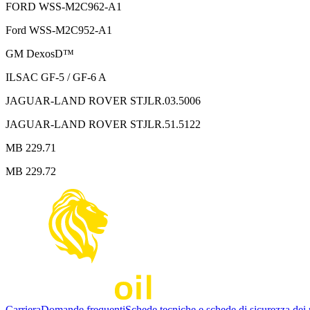
FORD WSS-M2C962-A1
Ford WSS-M2C952-A1
GM DexosD™
ILSAC GF-5 / GF-6 A
JAGUAR-LAND ROVER STJLR.03.5006
JAGUAR-LAND ROVER STJLR.51.5122
MB 229.71
MB 229.72
Carriera
Domande frequenti
Schede tecniche e schede di sicurezza dei 