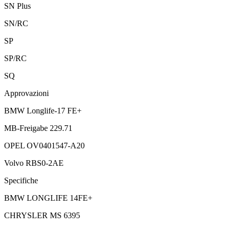
SN Plus
SN/RC
SP
SP/RC
SQ
Approvazioni
BMW Longlife-17 FE+
MB-Freigabe 229.71
OPEL OV0401547-A20
Volvo RBS0-2AE
Specifiche
BMW LONGLIFE 14FE+
CHRYSLER MS 6395