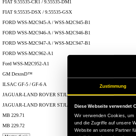
FIAT 9.55535-CR1 / 9.55535-DM1
FIAT 9.55535-DSX / 9.55535-GSX
FORD WSS-M2C945-A / WSS-M2C945-B1
FORD WSS-M2C946-A / WSS-M2C946-B1
FORD WSS-M2C947-A / WSS-M2C947-B1
FORD WSS-M2C962-A1
Ford WSS-M2C952-A1
GM DexosD™
ILSAC GF-5 / GF-6 A
Zustimmung
JAGUAR-LAND ROVER STJLR.03.5006
JAGUAR-LAND ROVER STJLR.51.5122
Diese Webseite verwendet 
MB 229.71
Wir verwenden Cookies, um I
und die Zugriffe auf unsere 
MB 229.72
Website an unsere Partner fü