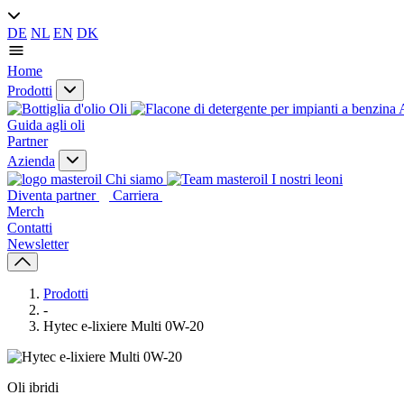
DE
NL
EN
DK
Home
Prodotti
Oli
A
Guida agli oli
Partner
Azienda
Chi siamo
I nostri leoni
Diventa partner
Carriera
Merch
Contatti
Newsletter
Prodotti
-
Hytec e-lixiere Multi 0W-20
Oli ibridi