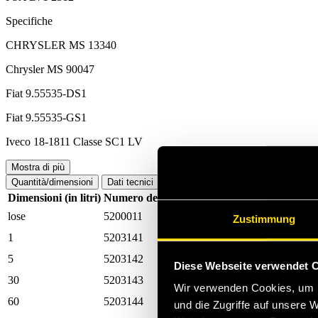
Specifiche
CHRYSLER MS 13340
Chrysler MS 90047
Fiat 9.55535-DS1
Fiat 9.55535-GS1
Iveco 18-1811 Classe SC1 LV
Mostra di più
Quantità/dimensioni
Dati tecnici
Dimensioni (in litri)
Numero dell'articolo WM
Numero di articol
lose
5200011
0010030030000
Zustimmung
1
5203141
0010030030010
5
5203142
0010030030050
Diese Webseite verwendet 
30
5203143
0010030030300
Wir verwenden Cookies, um I
60
5203144
0010030030600
und die Zugriffe auf unsere 