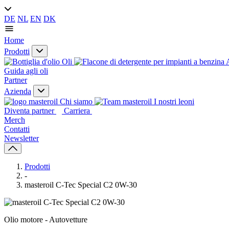
DE
NL
EN
DK
Home
Prodotti
Oli
A
Guida agli oli
Partner
Azienda
Chi siamo
I nostri leoni
Diventa partner
Carriera
Merch
Contatti
Newsletter
Prodotti
-
masteroil C-Tec Special C2 0W-30
Olio motore - Autovetture