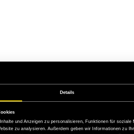
o
Al negozio WM
Details
Cookies
nhalte und Anzeigen zu personalisieren, Funktionen für soziale
Website zu analysieren. Außerdem geben wir Informationen zu I