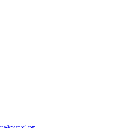
ann@masteroil.com