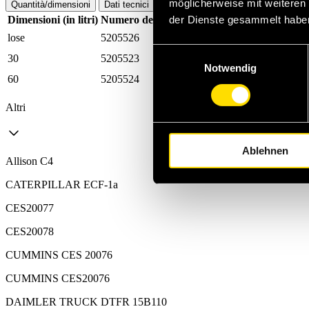
möglicherweise mit weiteren
Quantità/dimensioni
Dati tecnici
Dimensioni (in litri)
Numero dell'articolo WM
der Dienste gesammelt habe
Numero di articol
lose
5205526
0021040020000
Einwilligungsauswahl
30
5205523
0021040020300
Notwendig
60
5205524
0021040020600
Altri
Ablehnen
Allison C4
CATERPILLAR ECF-1a
CES20077
CES20078
CUMMINS CES 20076
CUMMINS CES20076
DAIMLER TRUCK DTFR 15B110