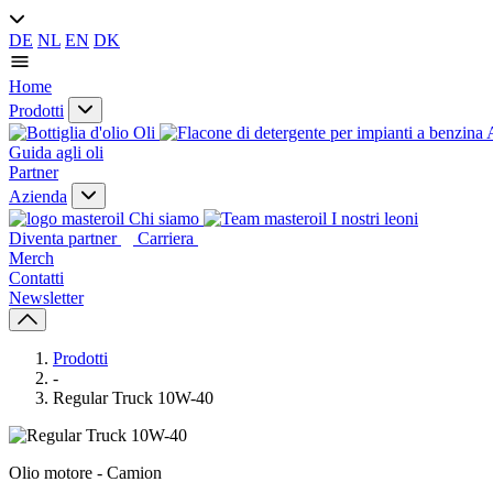
DE
NL
EN
DK
Home
Prodotti
Oli
A
Guida agli oli
Partner
Azienda
Chi siamo
I nostri leoni
Diventa partner
Carriera
Merch
Contatti
Newsletter
Prodotti
-
Regular Truck 10W-40
Olio motore - Camion