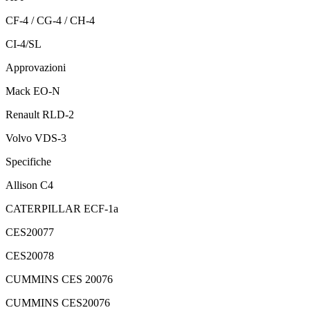
CF-4 / CG-4 / CH-4
CI-4/SL
Approvazioni
Mack EO-N
Renault RLD-2
Volvo VDS-3
Specifiche
Allison C4
CATERPILLAR ECF-1a
CES20077
CES20078
CUMMINS CES 20076
CUMMINS CES20076