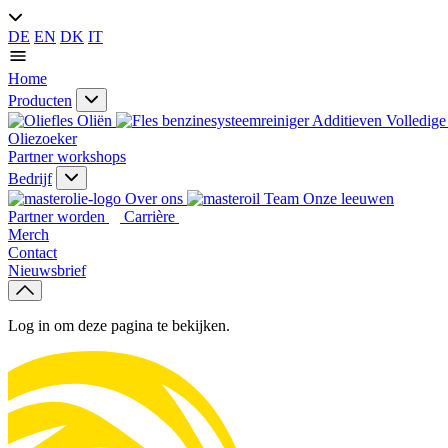
DE
EN
DK
IT
Home
Producten
Oliën
Additieven
Volledige 
Oliezoeker
Partner workshops
Bedrijf
Over ons
Onze leeuwen
Partner worden
Carrière
Merch
Contact
Nieuwsbrief
Log in om deze pagina te bekijken.