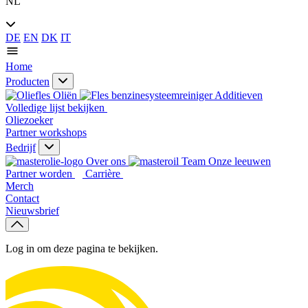
NL
DE
EN
DK
IT
Home
Producten
Oliën
Additieven
Volledige lijst bekijken
Oliezoeker
Partner workshops
Bedrijf
Over ons
Onze leeuwen
Partner worden
Carrière
Merch
Contact
Nieuwsbrief
Log in om deze pagina te bekijken.