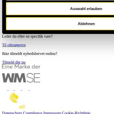
+49 231 444 247 65
Michael.Jann@masteroil.com
Auswahl erlauben
Kontaktformular
Ablehnen
Brug kontaktformularen til at sende os en besked
Leder du efter en specifik vare?
Til oliesøgeren
Ikke tilmeldt nyhedsbrevet endnu?
Tilmeld dig nu
Datenschutz
Compliance
Impressum
Cookie-Richtlinie