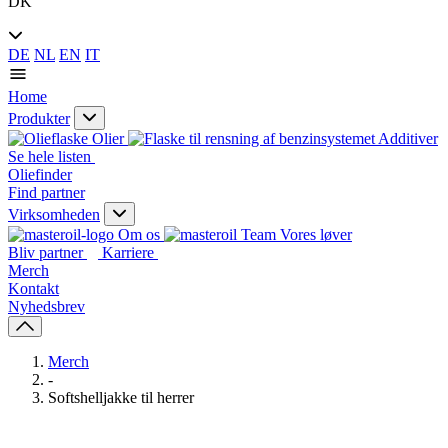
DK
DE
NL
EN
IT
Home
Produkter
Olier
Additiver
Se hele listen
Oliefinder
Find partner
Virksomheden
Om os
Vores løver
Bliv partner
Karriere
Merch
Kontakt
Nyhedsbrev
Merch
-
Softshelljakke til herrer