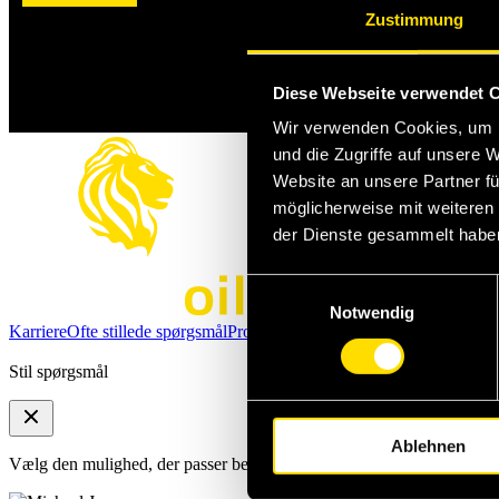
Zustimmung
Diese Webseite verwendet 
Wir verwenden Cookies, um I
und die Zugriffe auf unsere 
Website an unsere Partner fü
möglicherweise mit weiteren
der Dienste gesammelt habe
Einwilligungsauswahl
Notwendig
Karriere
Ofte stillede spørgsmål
Produkt- og sikkerhedsdatablade
Bliv p
Stil spørgsmål
Ablehnen
Vælg den mulighed, der passer bedst til dine behov