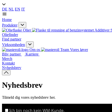
DE
NL
EN
IT
Home
Produkter
Olier
Additiver
Oliefinder
Find partner
Virksomheden
Om os
Vores løver
Bliv partner
Karriere
Merch
Kontakt
Nyhedsbrev
Nyhedsbrev
Tilmeld dig vores nyhedsbrev her.