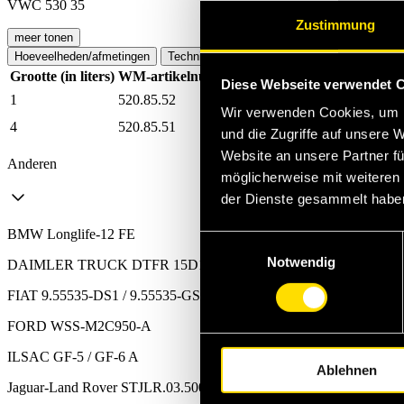
VWC 530 35
Zustimmung
meer tonen
Hoeveelheden/afmetingen
Technische gegevens
Grootte (in liters)
WM-artikelnummer
Artikelnummer
Naar WM
Diese Webseite verwendet 
1
520.85.52
0060030010010
Wir verwenden Cookies, um I
4
520.85.51
0060030010040
und die Zugriffe auf unsere 
Website an unsere Partner fü
Anderen
möglicherweise mit weiteren
der Dienste gesammelt habe
BMW Longlife-12 FE
Einwilligungsauswahl
Notwendig
DAIMLER TRUCK DTFR 15D100
FIAT 9.55535-DS1 / 9.55535-GS1
FORD WSS-M2C950-A
ILSAC GF-5 / GF-6 A
Ablehnen
Jaguar-Land Rover STJLR.03.5007