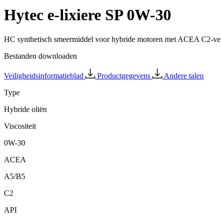
Hytec e-lixiere SP 0W-30
HC synthetisch smeermiddel voor hybride motoren met ACEA C2-ver
Bestanden downloaden
Veiligheidsinformatieblad
Productgegevens
Andere talen
Type
Hybride oliën
Viscositeit
0W-30
ACEA
A5/B5
C2
API