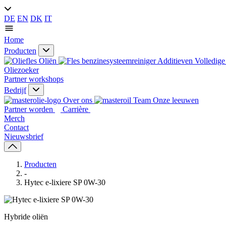
DE
EN
DK
IT
Home
Producten
Oliën
Additieven
Volledige 
Oliezoeker
Partner workshops
Bedrijf
Over ons
Onze leeuwen
Partner worden
Carrière
Merch
Contact
Nieuwsbrief
Producten
-
Hytec e-lixiere SP 0W-30
Hybride oliën