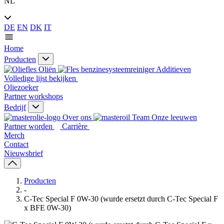
NL
DE
EN
DK
IT
Home
Producten
Oliën
Additieven
Volledige lijst bekijken
Oliezoeker
Partner workshops
Bedrijf
Over ons
Onze leeuwen
Partner worden
Carrière
Merch
Contact
Nieuwsbrief
Producten
-
C-Tec Special F 0W-30 (wurde ersetzt durch C-Tec Special F
x BFE 0W-30)