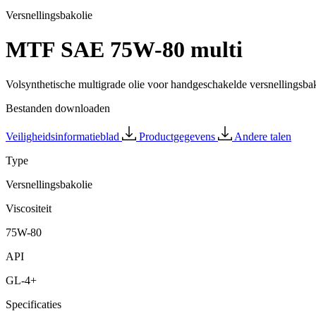
Versnellingsbakolie
MTF SAE 75W-80 multi
Volsynthetische multigrade olie voor handgeschakelde versnellingsba
Bestanden downloaden
Veiligheidsinformatieblad
Productgegevens
Andere talen
Type
Versnellingsbakolie
Viscositeit
75W-80
API
GL-4+
Specificaties