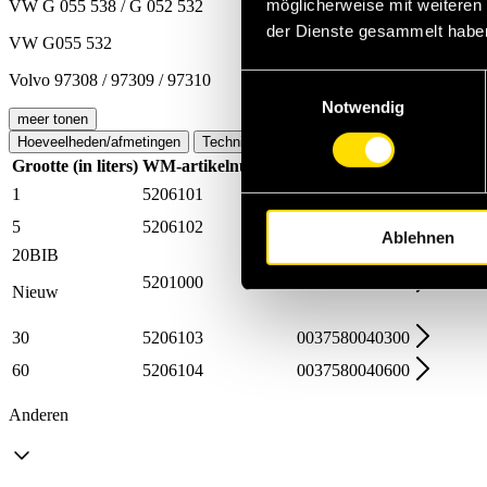
möglicherweise mit weiteren
VW G 055 538 / G 052 532
der Dienste gesammelt habe
VW G055 532
Volvo 97308 / 97309 / 97310
Einwilligungsauswahl
Notwendig
meer tonen
Hoeveelheden/afmetingen
Technische gegevens
Grootte (in liters)
WM-artikelnummer
Artikelnummer
Naar WM
1
5206101
0037580040001
5
5206102
0037580040050
Ablehnen
20BIB
5201000
0037580040200
Nieuw
30
5206103
0037580040300
60
5206104
0037580040600
Anderen