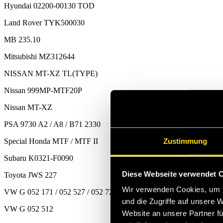
Hyundai 02200-00130 TOD
Land Rover TYK500030
MB 235.10
Mitsubishi MZ312644
NISSAN MT-XZ TL(TYPE)
Nissan 999MP-MTF20P
Nissan MT-XZ
PSA 9730 A2 / A8 / B71 2330
Special Honda MTF / MTF II
Zustimmung
Subaru K0321-F0090
Diese Webseite verwendet 
Toyota JWS 227
Wir verwenden Cookies, um I
VW G 052 171 / 052 527 / 052 726
und die Zugriffe auf unsere 
VW G 052 512
Website an unsere Partner fü