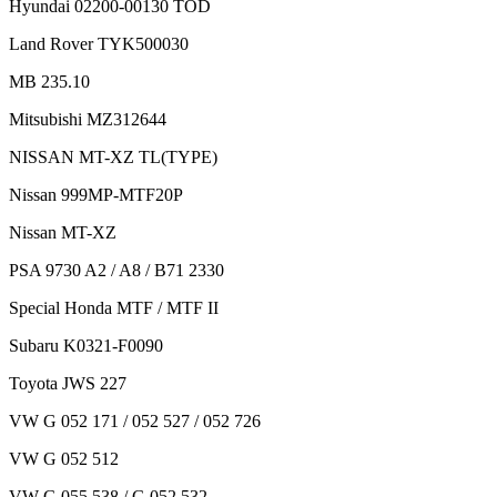
Hyundai 02200-00130 TOD
Land Rover TYK500030
MB 235.10
Mitsubishi MZ312644
NISSAN MT-XZ TL(TYPE)
Nissan 999MP-MTF20P
Nissan MT-XZ
PSA 9730 A2 / A8 / B71 2330
Special Honda MTF / MTF II
Subaru K0321-F0090
Toyota JWS 227
VW G 052 171 / 052 527 / 052 726
VW G 052 512
VW G 055 538 / G 052 532