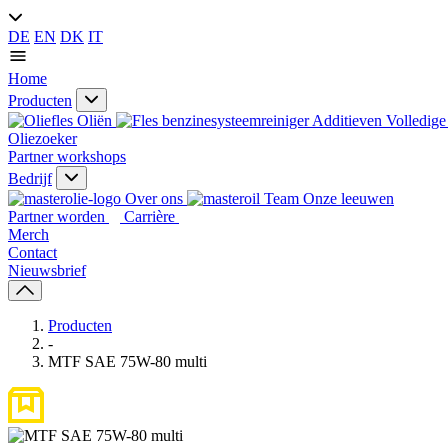
DE
EN
DK
IT
Home
Producten
Oliën
Additieven
Volledige 
Oliezoeker
Partner workshops
Bedrijf
Over ons
Onze leeuwen
Partner worden
Carrière
Merch
Contact
Nieuwsbrief
Producten
-
MTF SAE 75W-80 multi