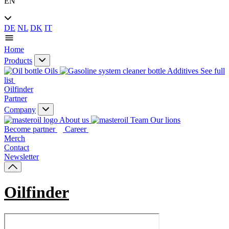
EN
DE
NL
DK
IT
Home
Products
Oils
Additives
See full
list
Oilfinder
Partner
Company
About us
Our lions
Become partner
Career
Merch
Contact
Newsletter
Oilfinder