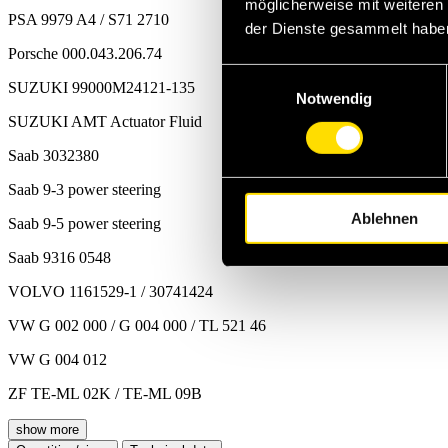
möglicherweise mit weiteren
PSA 9979 A4 / S71 2710
der Dienste gesammelt habe
Porsche 000.043.206.74
Einwilligungsauswahl
SUZUKI 99000M24121-135
Notwendig
SUZUKI AMT Actuator Fluid
Saab 3032380
Saab 9-3 power steering
Ablehnen
Saab 9-5 power steering
Saab 9316 0548
VOLVO 1161529-1 / 30741424
VW G 002 000 / G 004 000 / TL 521 46
VW G 004 012
ZF TE-ML 02K / TE-ML 09B
show more