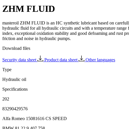
ZHM FLUID
masteroil ZHM FLUID is an HC synthetic lubricant based on carefully 
hydraulic fluid for all hydraulic circuits and with a temperature range
index, exceptional oxidation stability and good defoaming and rust prot
friction and noise in hydraulic pumps.
Download files
Security data sheet
Product data sheet
Other languages
Type
Hydraulic oil
Specifications
202
83290429576
Alfa Romeo 15081616 CS SPEED
BMW 81 22 9 407 758