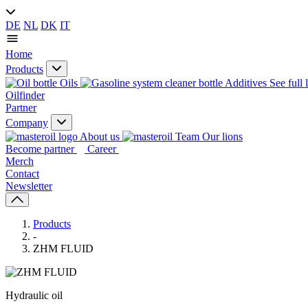
DE
NL
DK
IT
Home
Products
Oils
Additives
See full 
Oilfinder
Partner
Company
About us
Our lions
Become partner
Career
Merch
Contact
Newsletter
Products
-
ZHM FLUID
Hydraulic oil