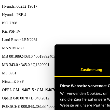
Hyundai 00232-19017
Hyundai PSF-4
ISO 7308
Kia PSF-IV
Land Rover LRN2261
MAN M3289
MB 001989240310 / 001989240312
MB 343.0 / 345.0 / Q1320001
Zustimmung
MS 5931
Nissan E-PSF
Diese Webseite verwendet 
OPEL GM 1940715 / GM 1940766
Wir verwenden Cookies, um I
OpelB 040 0070 / B 040 2012
und die Zugriffe auf unsere 
Website an unsere Partner fü
PORSCHE 000.043.203.33 / 000.043.206.56