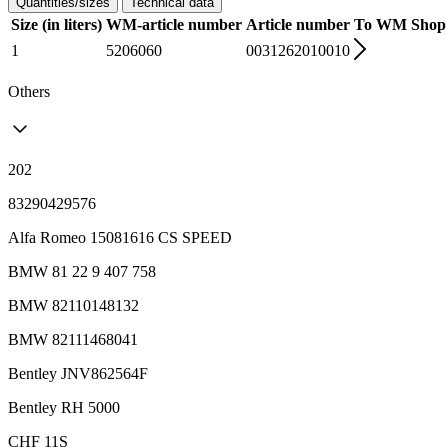
Quantities/sizes
Technical data
Size (in liters)
WM-article number
Article number
To WM Shop
1
5206060
0031262010010
Others
202
83290429576
Alfa Romeo 15081616 CS SPEED
BMW 81 22 9 407 758
BMW 82110148132
BMW 82111468041
Bentley JNV862564F
Bentley RH 5000
CHF 11S