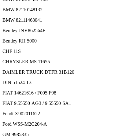
BMW 82110148132
BMW 82111468041
Bentley JNV862564F
Bentley RH 5000
CHF 11S
CHRYSLER MS 11655
DAIMLER TRUCK DTFR 31B120
DIN 51524 T3
FIAT 14621616 / F005.F98
FIAT 9.55550-AG3 / 9.55550-SA1
Fendt X902011622
Ford WSS-M2C204-A
GM 9985835