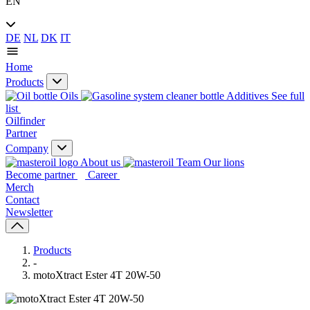
EN
DE
NL
DK
IT
Home
Products
Oils
Additives
See full
list
Oilfinder
Partner
Company
About us
Our lions
Become partner
Career
Merch
Contact
Newsletter
Products
-
motoXtract Ester 4T 20W-50