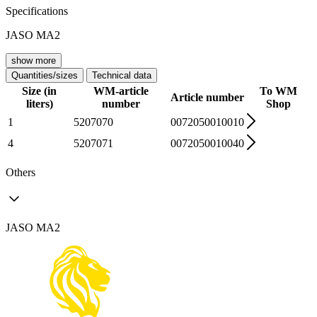
Specifications
JASO MA2
show more
Quantities/sizes
Technical data
Size (in
WM-article
To WM
Article number
liters)
number
Shop
1
5207070
0072050010010
4
5207071
0072050010040
Others
JASO MA2