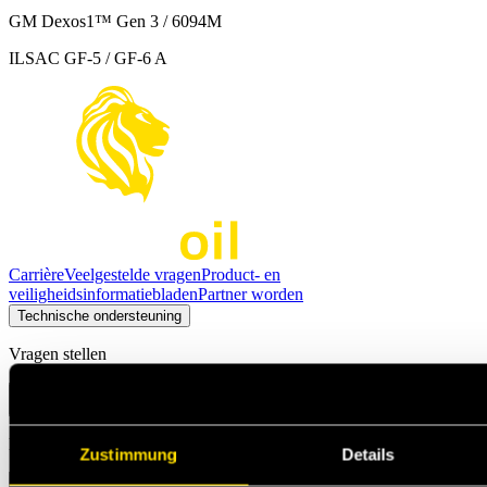
GM Dexos1™ Gen 3 / 6094M
ILSAC GF-5 / GF-6 A
Carrière
Veelgestelde vragen
Product- en
veiligheidsinformatiebladen
Partner worden
Technische ondersteuning
Vragen stellen
Kies de optie die het beste bij je past
Zustimmung
Details