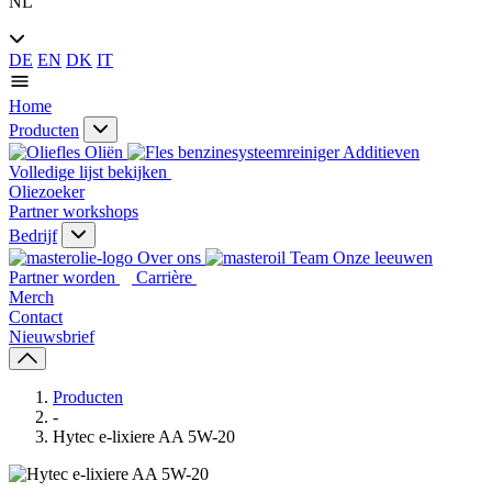
NL
DE
EN
DK
IT
Home
Producten
Oliën
Additieven
Volledige lijst bekijken
Oliezoeker
Partner workshops
Bedrijf
Over ons
Onze leeuwen
Partner worden
Carrière
Merch
Contact
Nieuwsbrief
Producten
-
Hytec e-lixiere AA 5W-20