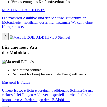
Verbesserung des Kraftstoffverbrauchs
MASTEROIL ADDITIVES
Die masteroil
Additive
sind der Schlüssel zur optimalen
Motorpflege – sorgfältig dosiert für maximale Wirkung ohne
Kompromisse.
Für eine neue Ära
der
Mobilität.
Reinigt und schützt
Reduziert Reibung für maximale Energieeffizienz
Masteroil E-Fluids
Unsere
Hytec e-lixiere
vereinen traditionelle Schmieröle mit
elektrisch leitfähigen Additiven – speziell entwickelt für die
besonderen Anforderungen der E-Mobilität.