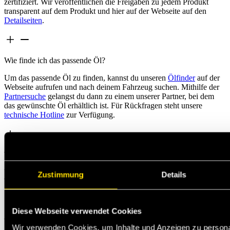
zertifiziert. Wir veröffentlichen die Freigaben zu jedem Produkt
transparent auf dem Produkt und hier auf der Webseite auf den
Detailseiten
.
Wie finde ich das passende Öl?
Um das passende Öl zu finden, kannst du unseren
Ölfinder
auf der
Webseite aufrufen und nach deinem Fahrzeug suchen. Mithilfe der
Partnersuche
gelangst du dann zu einem unserer Partner, bei dem
das gewünschte Öl erhältlich ist. Für Rückfragen steht unsere
technische Hotline
zur Verfügung.
Wie komme ich an die Produkte?
Unsere Produkte bekommst du exklusiv bei der Werkstatt und dem
Zustimmung
Details
WM-Verkaufshaus deines Vertrauens.
Diese Webseite verwendet Cookies
Was ist das Besondere an masteroil Produkten?
Wir verwenden Cookies, um Inhalte und Anzeigen zu personal