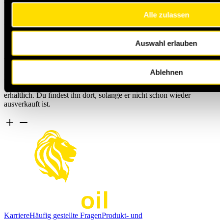
Werbemittel an. Diese exklusiven Produkte kannst du über unseren
Shop beziehen. Bitte beachte, dass diese Angebote nur für unsere
Alle zulassen
Partner und WM-Kunden bestellbar sind.
Auswahl erlauben
Wo bekomme ich den masteroil Hoodie?
Ablehnen
Das erste Teil unserer Streetwear-Kollektionen trifft voll ins
Schwarze und kommt gut an. Unser masteroil Hoodie ist im Shop
erhältlich. Du findest ihn dort, solange er nicht schon wieder
ausverkauft ist.
Karriere
Häufig gestellte Fragen
Produkt- und