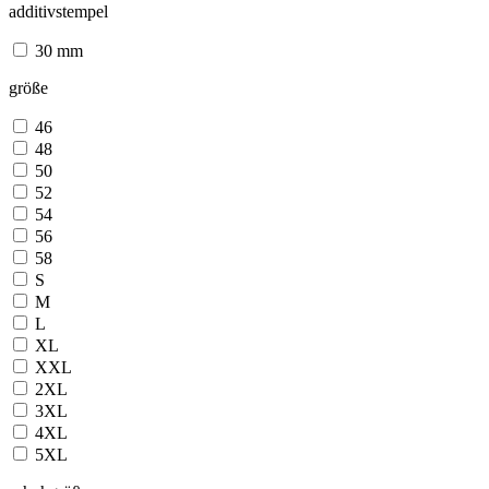
additivstempel
30 mm
größe
46
48
50
52
54
56
58
S
M
L
XL
XXL
2XL
3XL
4XL
5XL