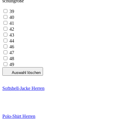
schuhgröße
39
40
41
42
43
44
46
47
48
49
Auswahl löschen
Softshell-Jacke Herren
Polo-Shirt Herren