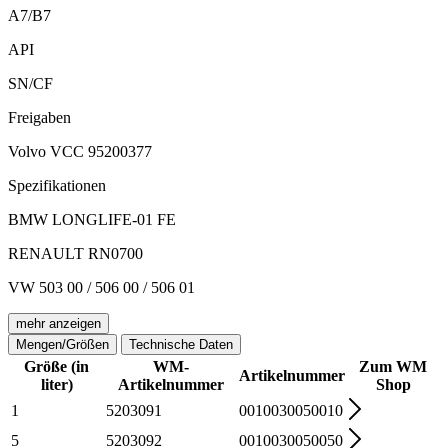
A7/B7
API
SN/CF
Freigaben
Volvo VCC 95200377
Spezifikationen
BMW LONGLIFE-01 FE
RENAULT RN0700
VW 503 00 / 506 00 / 506 01
mehr anzeigen
Mengen/Größen
Technische Daten
Größe (in
WM-
Zum WM
Artikelnummer
liter)
Artikelnummer
Shop
1
5203091
0010030050010
5
5203092
0010030050050