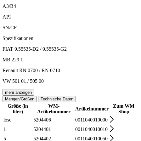
A3/B4
API
SN/CF
Spezifikationen
FIAT 9.55535-D2 / 9.55535-G2
MB 229.1
Renault RN 0700 / RN 0710
VW 501 01 / 505 00
mehr anzeigen
Mengen/Größen
Technische Daten
Größe (in
WM-
Zum WM
Artikelnummer
liter)
Artikelnummer
Shop
lose
5204406
0011040010000
1
5204401
0011040010010
5
5204402
0011040010050